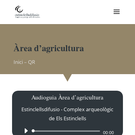
Àrea d’agricultura
Inici
–
QR
Audioguia Àrea d’agricultura
Estinclellsdifusio - Complex arqueològic
de Els Estinclells
Reproductor
00:00