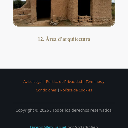
12. Àrea d’arquitectura
Aviso Legal
|
Política de Privacidad
|
Términos y
Condiciones
|
Política de Cookies
Copyright © 2026 . Todos los derechos reservados.
Diseño Web Teruel
por Sodadi Web