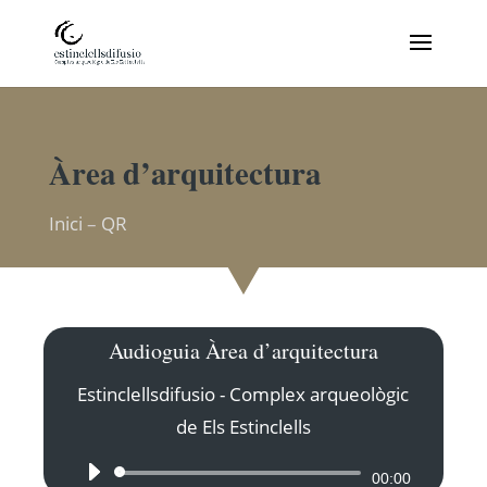
Àrea d’arquitectura
Inici
–
QR
Audioguia Àrea d’arquitectura
Estinclellsdifusio - Complex arqueològic
de Els Estinclells
Reproductor
00:00