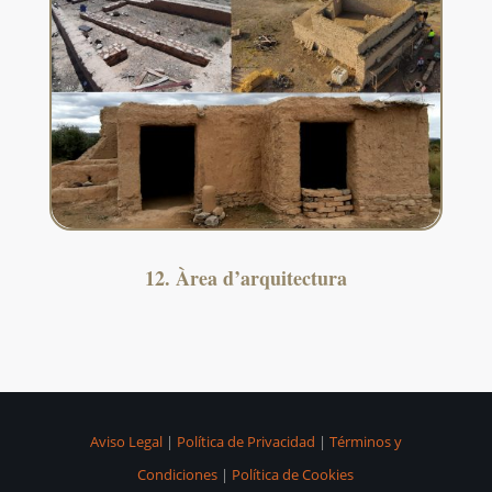
12. Àrea d’arquitectura
Aviso Legal
|
Política de Privacidad
|
Términos y
Condiciones
|
Política de Cookies