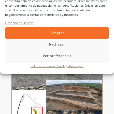
consentimiento de estas tecnologías nos permitirá procesar datos como
el comportamiento de navegación o las identificaciones únicas en este
sitio. No consentir o retirar el consentimiento, puede afectar
negativamente a ciertas características y funciones.
Gestiona els serveis
Aceptar
4. Barri de cases complexes
Rechazar
Ver preferencias
Política de cookies
Avís legal
Avís legal