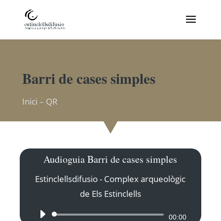
Barri de cases simples
Inici
–
QR
Audioguia Barri de cases simples
Estinclellsdifusio - Complex arqueològic
de Els Estinclells
Reproductor
00:00